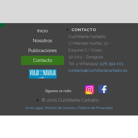
CONTACTO
Inicio
Cuchillería Carballo
Nosotros
C/Méndez Núñez, 30 -
Esquina C/ Ossau
Publicaciones
50.003 - Zaragoza
Contacto
Tel. y Whatsapp:
976 394 103
contacto@cuchilleríacarballo.es
Síguenos en redes
© 2025 Cuchillería Carballo
Aviso Legal
,
Política de Cockies
y
Política de Privacidad