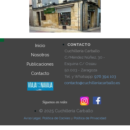
CONTACTO
Inicio
Cuchillería Carballo
Nosotros
C/Méndez Núñez, 30 -
Esquina C/ Ossau
Publicaciones
50.003 - Zaragoza
Contacto
Tel. y Whatsapp:
976 394 103
contacto@cuchilleríacarballo.es
Síguenos en redes
© 2025 Cuchillería Carballo
Aviso Legal
,
Política de Cockies
y
Política de Privacidad